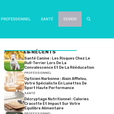
PROFESSIONNEL
SANTÉ
SENIOR
ARTICLES RÉCENTS
SANTÉ
Santé Canine : Les Risques Chez Le
Bull-Terrier Lors De La
Convalescence Et De La Rééducation
PROFESSIONNEL
Opticien Narbonne : Alain Afflelou,
Votre Spécialiste En Lunettes De
Sport Haute Performance
SANTÉ
Décryptage Nutritionnel : Calories
Cracotte Et Impact Sur Votre
Équilibre Alimentaire
PROFESSIONNEL